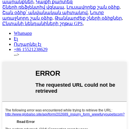
ապրանքներ
,
Կայքի քարտեզ
Շների ռեֆլեկտիվ վզկապ
,
Լուսավորեք շան օձիք
,
Շան օձիք՝ անվանական պիտակով
,
Նուրբ
առաջնորդ շան օձիք
,
Թանկարժեք շների օձիքներ
,
Ընտանի կենդանիների շղթա GPS
,
Whatsapp
Էլ
Ուղարկել էլ
+86 15521238629
-->