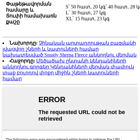
Փաթեթավորման
S՝ 50 հատ, 20 կգ՝ 40 հատ, 28 
համարը և
L՝ 30 հատ, 27 կգ
Տուփի համախառն
XL՝ 15 հատ, 23 կգ
քաշը
Նախորդը:
Չինական արտադրության բազմակի
լվացվող շների և կատուների համար
նախատեսված Snugly Sherpa Fleece անկողնու վերմակ
Հաջորդը:
Մեծածախ ընտանի կենդանիների
անկողնու գորգեր Կենդանիների վերմակ փափուկ
տաք բուրդով փոքր միջին շների կատուների
համար