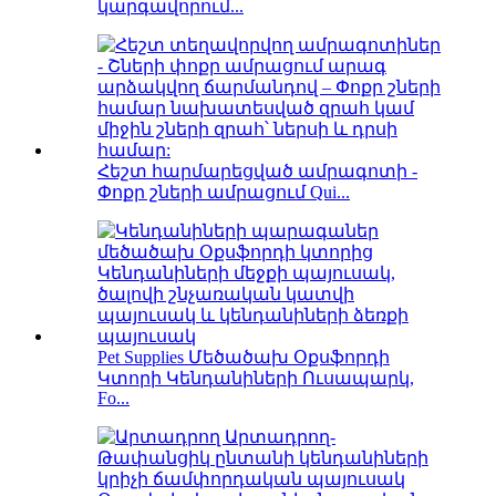
կարգավորում...
Հեշտ հարմարեցված ամրագոտի -
Փոքր շների ամրացում Qui...
Pet Supplies Մեծածախ Օքսֆորդի
Կտորի Կենդանիների Ուսապարկ,
Fo...