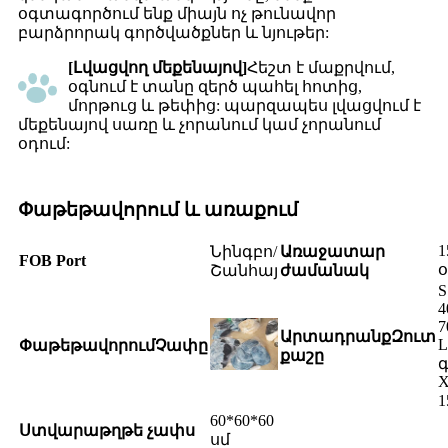
օգտագործում ենք միայն ոչ թունավոր
բարձրորակ գործվածքներ և նյութեր:
[Լվացվող մեքենայով]
Հեշտ է մաքրվում,
օգնում է տանը զերծ պահել հոտից,
մորթուց և թեփից: պարզապես լվացվում է
մեքենայով սառը և չորանում կամ չորանում
օդում:
Փաթեթավորում և առաքում
1
Նինգբո/
Առաջատար
FOB Por
t
օ
Շանհայ
ժամանակ
S
4
7
Արտադրանք
Զուտ
L
Փաթեթավորում
Չափը
քաշը
X
1
60*60*60
Ստվարաթղթե չափս
սմ