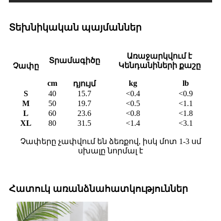
Տեխնիկական պայմաններ
Առաջարկվում է
Տրամագիծը
Կենդանիների քաշը
Չափը
cm
kg
lb
դյույմ
S
40
15.7
<0.4
<0.9
M
50
19.7
<0.5
<1.1
L
60
23.6
<0.8
<1.8
XL
80
31.5
<1.4
<3.1
Չափերը չափվում են ձեռքով, իսկ մոտ 1-3 սմ
սխալը նորմալ է
Հատուկ առանձնահատկություններ