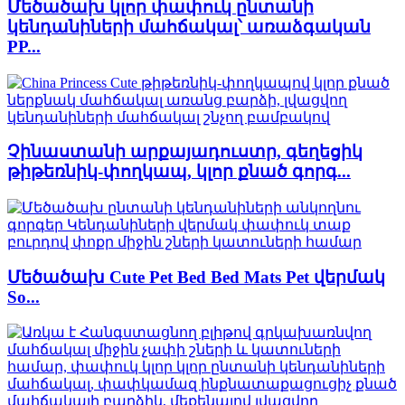
Մեծածախ կլոր փափուկ ընտանի
կենդանիների մահճակալ՝ առաձգական
PP...
Չինաստանի արքայադուստր, գեղեցիկ
թիթեռնիկ-փողկապ, կլոր քնած գորգ...
Մեծածախ Cute Pet Bed Bed Mats Pet վերմակ
So...