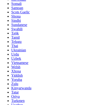
Somali
Samoan
Scots Gaelic
Shona
Sindhi
Sundanese
Swahili
Tajik
Tamil
Telugu
Thai
Ukrainian
Urdu
Uzbek
Vietnamese
Welsh
Xhosa
Yiddish
Yoruba
Zulu
Kinyarwanda
Tatar
Oriya
Turkmen
Uyghur