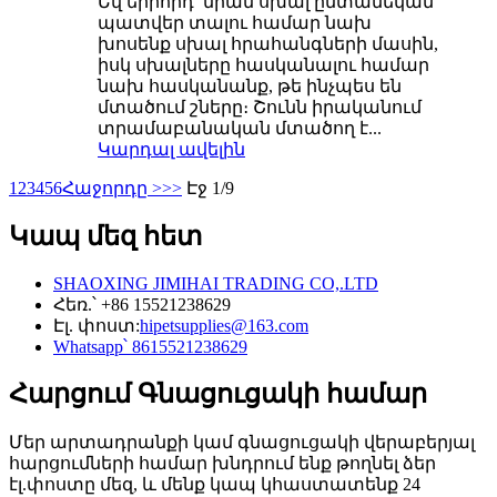
Եվ երրորդ՝ նրան սխալ ընտանեկան
պատվեր տալու համար նախ
խոսենք սխալ հրահանգների մասին,
իսկ սխալները հասկանալու համար
նախ հասկանանք, թե ինչպես են
մտածում շները։ Շունն իրականում
տրամաբանական մտածող է...
Կարդալ ավելին
1
2
3
4
5
6
Հաջորդը >
>>
Էջ 1/9
Կապ մեզ հետ
SHAOXING JIMIHAI TRADING CO,.LTD
Հեռ.՝ +86 15521238629
Էլ. փոստ:
hipetsupplies@163.com
Whatsapp՝ 8615521238629
Հարցում Գնացուցակի համար
Մեր արտադրանքի կամ գնացուցակի վերաբերյալ
հարցումների համար խնդրում ենք թողնել ձեր
էլ.փոստը մեզ, և մենք կապ կհաստատենք 24