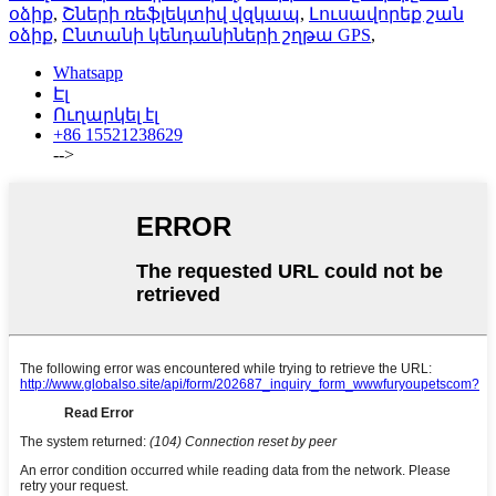
օձիք
,
Շների ռեֆլեկտիվ վզկապ
,
Լուսավորեք շան
օձիք
,
Ընտանի կենդանիների շղթա GPS
,
Whatsapp
Էլ
Ուղարկել էլ
+86 15521238629
-->