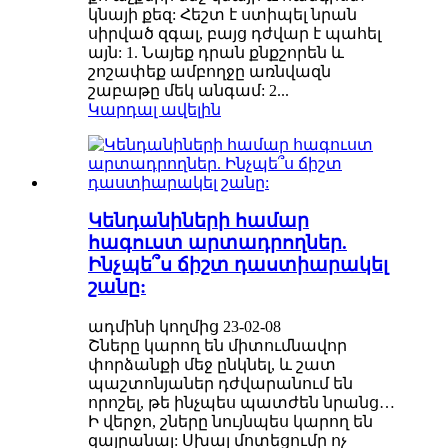
կնայի քեզ: Հեշտ է ստիպել նրան
սիրված զգալ, բայց դժվար է պահել
այն: 1. Նայեք դրան քնքշորեն և
շոշափեք ամբողջը առնվազն
շաբաթը մեկ անգամ: 2...
Կարդալ ավելին
Կենդանիների համար
հագուստ արտադրողներ.
Ինչպե՞ս ճիշտ դաստիարակել
շանը:
ադմինի կողմից 23-02-08
Շները կարող են միտումնավոր
փորձանքի մեջ ընկնել, և շատ
պաշտոնյաներ դժվարանում են
որոշել, թե ինչպես պատժեն նրանց…
Ի վերջո, շները նույնպես կարող են
զայրանալ: Սխալ մոտեցումը ոչ