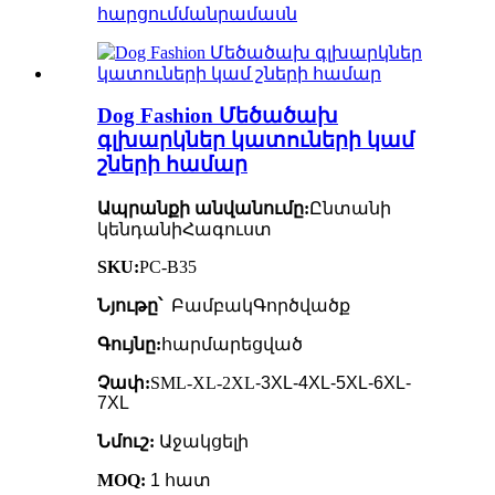
հարցում
մանրամասն
Dog Fashion Մեծածախ
գլխարկներ կատուների կամ
շների համար
Ապրանքի անվանումը:
Ընտանի
կենդանի
Հագուստ
SKU:
PC-B35
Նյութը՝
Բամբակ
Գործվածք
Գույնը:
հարմարեցված
Չափ:
SML-XL-2XL
-3XL-4XL-5XL-6XL-
7XL
Նմուշ:
Աջակցելի
MOQ:
1 հատ