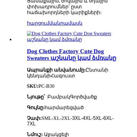
Ցամաքային, ծովային և օդային
փոխադրումներ՝ ըստ
հաճախորդների կարիքների։
հարցում
մանրամասն
Dog Clothes Factory Cute Dog
Sweaters աշնանը կամ ձմռանը
Ապրանքի անվանումը:
Ընտանի
կենդանի
Հագուստ
SKU:
PC-B30
Նյութը՝
Բամբակ
Գործվածք
Գույնը:
հարմարեցված
Չափ:
SML-XL-2XL
-3XL-4XL-5XL-6XL-
7XL
Նմուշ:
Աջակցելի