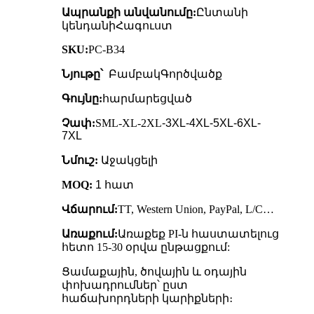
Ապրանքի անվանումը:
Ընտանի
կենդանի
Հագուստ
SKU:
PC-B34
Նյութը՝
Բամբակ
Գործվածք
Գույնը:
հարմարեցված
Չափ:
SML-XL-2XL
-3XL-4XL-5XL-6XL-
7XL
Նմուշ:
Աջակցելի
MOQ:
1 հատ
Վճարում:
TT, Western Union, PayPal, L/C…
Առաքում:
Առաքեք PI-ն հաստատելուց
հետո 15-30 օրվա ընթացքում:
Ցամաքային, ծովային և օդային
փոխադրումներ՝ ըստ
հաճախորդների կարիքների։