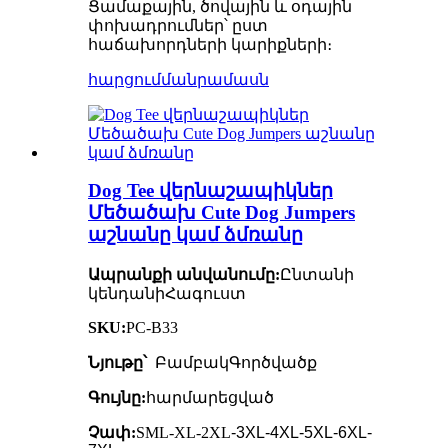
Ցամաքային, ծովային և օդային
փոխադրումներ՝ ըստ
հաճախորդների կարիքների։
հարցում
մանրամասն
Dog Tee վերնաշապիկներ
Մեծածախ Cute Dog Jumpers
աշնանը կամ ձմռանը
Ապրանքի անվանումը:
Ընտանի
կենդանի
Հագուստ
SKU:
PC-B33
Նյութը՝
Բամբակ
Գործվածք
Գույնը:
հարմարեցված
Չափ:
SML-XL-2XL
-3XL-4XL-5XL-6XL-