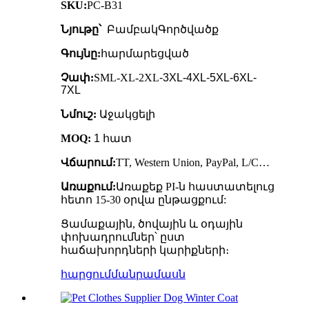
SKU:
PC-B31
Նյութը՝
Բամբակ
Գործվածք
Գույնը:
հարմարեցված
Չափ:
SML-XL-2XL
-3XL-4XL-5XL-6XL-
7XL
Նմուշ:
Աջակցելի
MOQ:
1 հատ
Վճարում:
TT, Western Union, PayPal, L/C…
Առաքում:
Առաքեք PI-ն հաստատելուց
հետո 15-30 օրվա ընթացքում:
Ցամաքային, ծովային և օդային
փոխադրումներ՝ ըստ
հաճախորդների կարիքների։
հարցում
մանրամասն