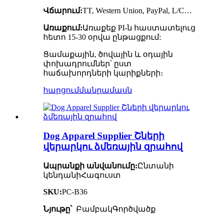
Վճարում:
TT, Western Union, PayPal, L/C…
Առաքում:
Առաքեք PI-ն հաստատելուց
հետո 15-30 օրվա ընթացքում:
Ցամաքային, ծովային և օդային
փոխադրումներ՝ ըստ
հաճախորդների կարիքների։
հարցում
մանրամասն
Dog Apparel Supplier Շների
վերարկու ձմեռային զրահով
Ապրանքի անվանումը:
Ընտանի
կենդանի
Հագուստ
SKU:
PC-B36
Նյութը՝
Բամբակ
Գործվածք