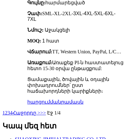
Գույնը:
հարմարեցված
Չափ:
SML-XL-2XL
-3XL-4XL-5XL-6XL-
7XL
Նմուշ:
Աջակցելի
MOQ:
1 հատ
Վճարում:
TT, Western Union, PayPal, L/C…
Առաքում:
Առաքեք PI-ն հաստատելուց
հետո 15-30 օրվա ընթացքում:
Ցամաքային, ծովային և օդային
փոխադրումներ՝ ըստ
հաճախորդների կարիքների։
հարցում
մանրամասն
1
2
3
4
Հաջորդը >
>>
Էջ 1/4
Կապ մեզ հետ