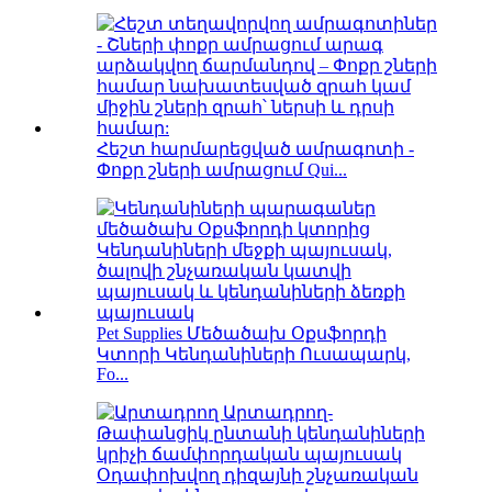
Հեշտ հարմարեցված ամրագոտի -
Փոքր շների ամրացում Qui...
Pet Supplies Մեծածախ Օքսֆորդի
Կտորի Կենդանիների Ուսապարկ,
Fo...