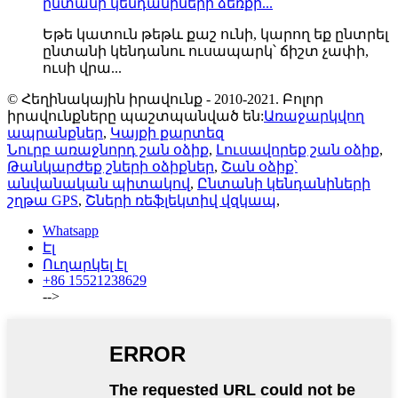
ընտանի կենդանիների ձեռքի...
Եթե ​​կատուն թեթև քաշ ունի, կարող եք ընտրել
ընտանի կենդանու ուսապարկ՝ ճիշտ չափի,
ուսի վրա...
© Հեղինակային իրավունք - 2010-2021. Բոլոր
իրավունքները պաշտպանված են:
Առաջարկվող
ապրանքներ
,
Կայքի քարտեզ
Նուրբ առաջնորդ շան օձիք
,
Լուսավորեք շան օձիք
,
Թանկարժեք շների օձիքներ
,
Շան օձիք՝
անվանական պիտակով
,
Ընտանի կենդանիների
շղթա GPS
,
Շների ռեֆլեկտիվ վզկապ
,
Whatsapp
Էլ
Ուղարկել էլ
+86 15521238629
-->