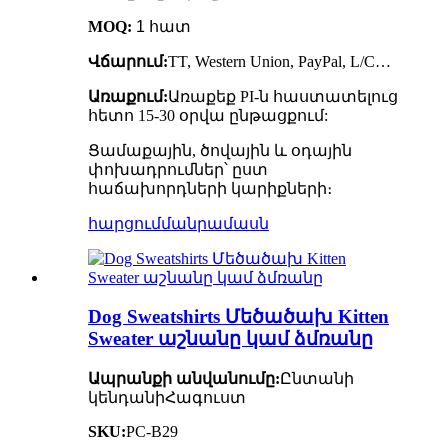
MOQ:
1 հատ
Վճարում:
TT, Western Union, PayPal, L/C…
Առաքում:
Առաքեք PI-ն հաստատելուց
հետո 15-30 օրվա ընթացքում:
Ցամաքային, ծովային և օդային
փոխադրումներ՝ ըստ
հաճախորդների կարիքների։
հարցում
մանրամասն
Dog Sweatshirts Մեծածախ Kitten
Sweater աշնանը կամ ձմռանը
Ապրանքի անվանումը:
Ընտանի
կենդանի
Հագուստ
SKU:
PC-B29