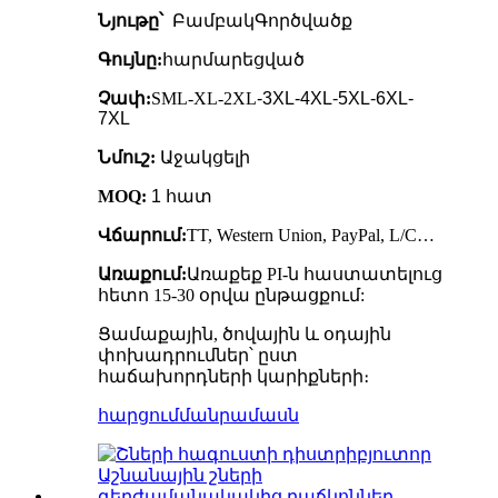
Նյութը՝
Բամբակ
Գործվածք
Գույնը:
հարմարեցված
Չափ:
SML-XL-2XL
-3XL-4XL-5XL-6XL-
7XL
Նմուշ:
Աջակցելի
MOQ:
1 հատ
Վճարում:
TT, Western Union, PayPal, L/C…
Առաքում:
Առաքեք PI-ն հաստատելուց
հետո 15-30 օրվա ընթացքում:
Ցամաքային, ծովային և օդային
փոխադրումներ՝ ըստ
հաճախորդների կարիքների։
հարցում
մանրամասն