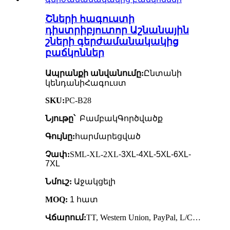
Շների հագուստի
դիստրիբյուտոր Աշնանային
շների գերժամանակակից
բաճկոններ
Ապրանքի անվանումը:
Ընտանի
կենդանի
Հագուստ
SKU:
PC-B28
Նյութը՝
Բամբակ
Գործվածք
Գույնը:
հարմարեցված
Չափ:
SML-XL-2XL
-3XL-4XL-5XL-6XL-
7XL
Նմուշ:
Աջակցելի
MOQ:
1 հատ
Վճարում:
TT, Western Union, PayPal, L/C…