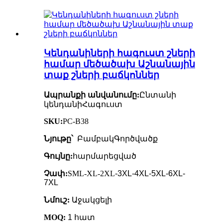
Կենդանիների հագուստ շների
համար մեծածախ Աշնանային
տաք շների բաճկոններ
Ապրանքի անվանումը:
Ընտանի
կենդանի
Հագուստ
SKU:
PC-B38
Նյութը՝
Բամբակ
Գործվածք
Գույնը:
հարմարեցված
Չափ:
SML-XL-2XL
-3XL-4XL-5XL-6XL-
7XL
Նմուշ:
Աջակցելի
MOQ:
1 հատ