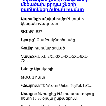
մեծածախ բրդյա շների
բաճկոններ ձմռան համար
Ապրանքի անվանումը:
Ընտանի
կենդանի
Հագուստ
SKU:
PC-B37
Նյութը՝
Բամբակ
Գործվածք
Գույնը:
հարմարեցված
Չափ:
SML-XL-2XL
-3XL-4XL-5XL-6XL-
7XL
Նմուշ:
Աջակցելի
MOQ:
1 հատ
Վճարում:
TT, Western Union, PayPal, L/C…
Առաքում:
Առաքեք PI-ն հաստատելուց
հետո 15-30 օրվա ընթացքում: