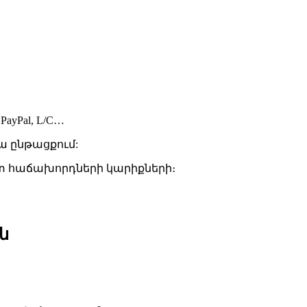
ayPal, L/C…
վա ընթացքում:
ստ հաճախորդների կարիքների։
ն