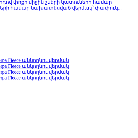
երի համար նախատեսված վերմակ՝ փափուկ...