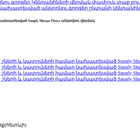
նախատեսված անկողնու գորգեր ընտանի կենդանին
խատեսված Snugly Sherpa Fleece անկողնու վերմակ
ածք(հետևի)