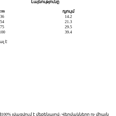
Լայնությունը
cm
դյույմ
36
14.2
54
21.3
75
29.5
100
39.4
ալ է
]
100% լվացվում է մեքենայով։ Վերմակները ոչ միայն