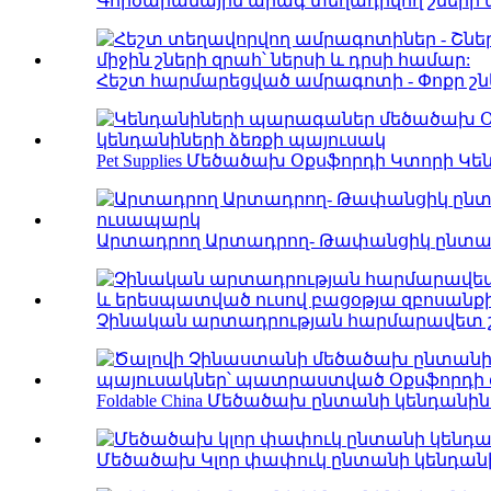
Գործարանային արագ տեղադրվող շների ա
Հեշտ հարմարեցված ամրագոտի - Փոքր շներ
Pet Supplies Մեծածախ Օքսֆորդի Կտորի Կե
Արտադրող Արտադրող- Թափանցիկ ընտան
Չինական արտադրության հարմարավետ շան
Foldable China Մեծածախ ընտանի կենդանիների
Մեծածախ Կլոր փափուկ ընտանի կենդանի