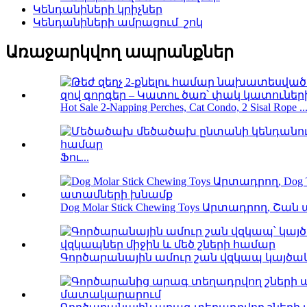
Կենդանիների կրիչներ
Կենդանիների ամրացում_շոկ
Առաջարկվող ապրանքներ
Hot Sale 2-Napping Perches, Cat Condo, 2 Sisal Rope ..
Ֆու...
Dog Molar Stick Chewing Toys Արտադրող, Շան
Գործարանային ամուր շան վզկապ կայծա